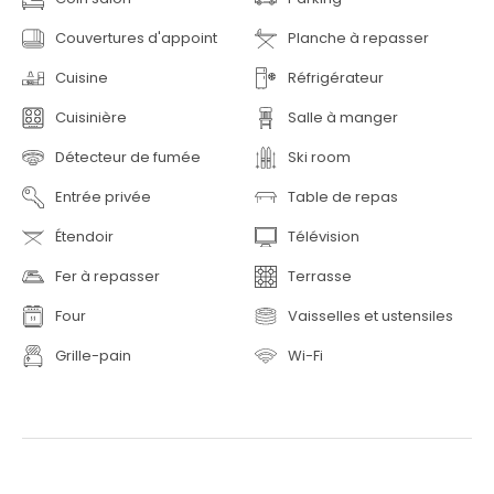
Couvertures d'appoint
Planche à repasser
Cuisine
Réfrigérateur
Cuisinière
Salle à manger
Détecteur de fumée
Ski room
Entrée privée
Table de repas
Étendoir
Télévision
Fer à repasser
Terrasse
Four
Vaisselles et ustensiles
Grille-pain
Wi-Fi