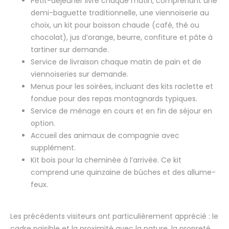
Petit-déjeuner livré chaque matin, comprenant une
demi-baguette traditionnelle, une viennoiserie au
choix, un kit pour boisson chaude (café, thé ou
chocolat), jus d’orange, beurre, confiture et pâte à
tartiner sur demande.
Service de livraison chaque matin de pain et de
viennoiseries sur demande.
Menus pour les soirées, incluant des kits raclette et
fondue pour des repas montagnards typiques.
Service de ménage en cours et en fin de séjour en
option.
Accueil des animaux de compagnie avec
supplément.
Kit bois pour la cheminée à l’arrivée. Ce kit
comprend une quinzaine de bûches et des allume-
feux.
Les précédents visiteurs ont particulièrement apprécié : le
cadre paisible et la proximité avec la nature, la propreté