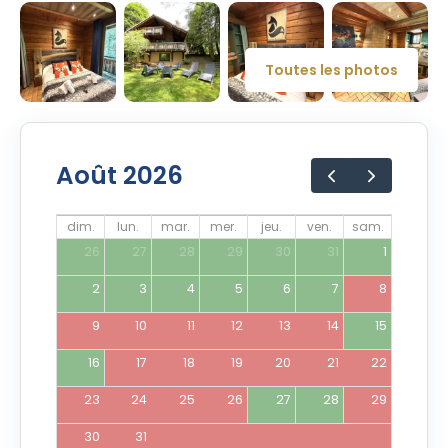
Toutes les photos
Août 2026
dim.
lun.
mar.
mer.
jeu.
ven.
sam.
26
27
28
29
30
31
1
2
3
4
5
6
7
8
9
10
11
12
13
14
15
16
17
18
19
20
21
22
23
24
25
26
27
28
29
30
31
1
2
3
4
5