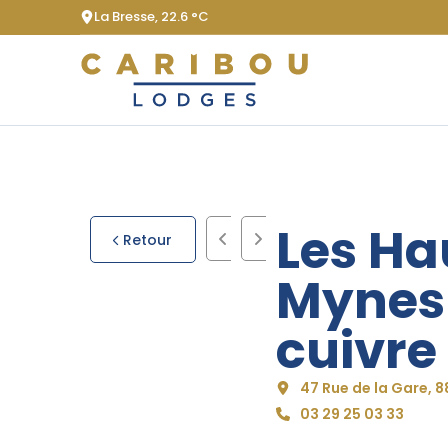
La Bresse,
22.6 °C
Les Ha
Retour
Mynes
cuivre
47 Rue de la Gare, 88
03 29 25 03 33