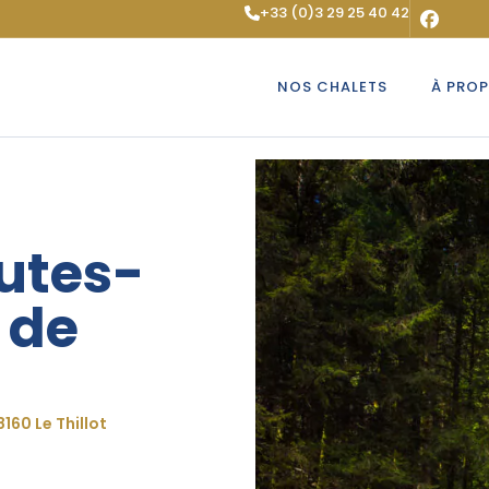
+33 (0)3 29 25 40 42
NOS CHALETS
À PRO
utes-
 de
160 Le Thillot