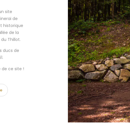
n site
inerai de
 historique
llée de la
u Thillot.
es ducs de
1.
 de ce site !
le