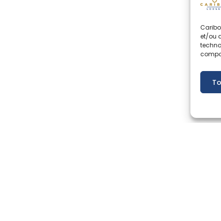
Caribo
et/ou 
techno
compor
To